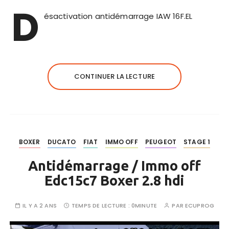
D
ésactivation antidémarrage IAW 16F.EL
CONTINUER LA LECTURE
BOXER
DUCATO
FIAT
IMMO OFF
PEUGEOT
STAGE 1
Antidémarrage / Immo off
Edc15c7 Boxer 2.8 hdi
IL Y A 2 ANS
TEMPS DE LECTURE :
0MINUTE
PAR
ECUPROG