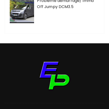
Problème démarrage/ Immo
Off Jumpy DCM3.5