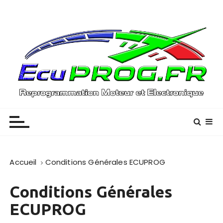
P
a
s
s
e
r
a
u
Reprogrammation Moteur – (01) / (33)
EcuPROG
c
o
n
t
e
Accueil
Conditions Générales ECUPROG
n
u
Conditions Générales
ECUPROG