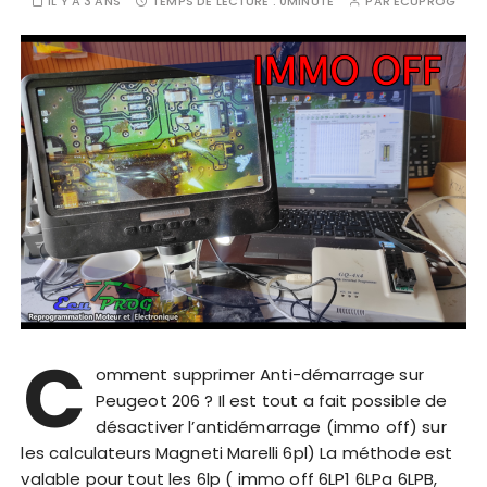
IL Y A 3 ANS
TEMPS DE LECTURE :
0MINUTE
PAR
ECUPROG
C
omment supprimer Anti-démarrage sur
Peugeot 206 ? Il est tout a fait possible de
désactiver l’antidémarrage (immo off) sur
les calculateurs Magneti Marelli 6pl) La méthode est
valable pour tout les 6lp ( immo off 6LP1 6LPa 6LPB,