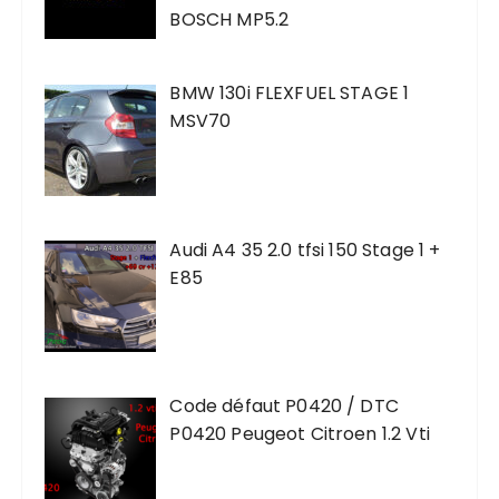
i
BOSCH MP5.2
c
a
BMW 130i FLEXFUEL STAGE 1
t
MSV70
i
o
n
Audi A4 35 2.0 tfsi 150 Stage 1 +
s
E85
Code défaut P0420 / DTC
P0420 Peugeot Citroen 1.2 Vti