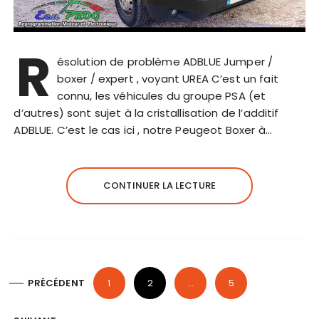
R
ésolution de problème ADBLUE Jumper /
boxer / expert , voyant UREA C’est un fait
connu, les véhicules du groupe PSA (et
d’autres) sont sujet à la cristallisation de l’additif
ADBLUE. C’est le cas ici , notre Peugeot Boxer à…
CONTINUER LA LECTURE
P
PRÉCÉDENT
1
2
…
5
a
g