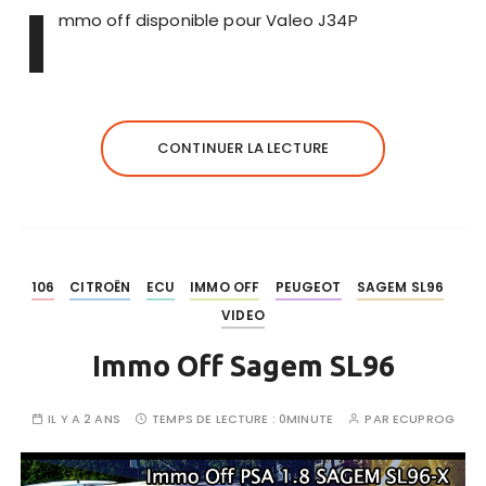
I
mmo off disponible pour Valeo J34P
CONTINUER LA LECTURE
106
CITROËN
ECU
IMMO OFF
PEUGEOT
SAGEM SL96
VIDEO
Immo Off Sagem SL96
IL Y A 2 ANS
TEMPS DE LECTURE :
0MINUTE
PAR
ECUPROG