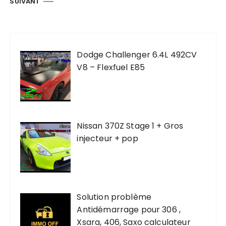
SUIVANT
i
n
a
Dodge Challenger 6.4L 492CV
t
V8 – Flexfuel E85
i
o
n
d
Nissan 370Z Stage 1 + Gros
e
injecteur + pop
s
p
u
Solution problème
b
Antidémarrage pour 306 ,
l
Xsara, 406, Saxo calculateur