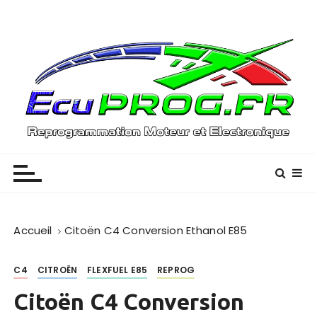
P
a
s
s
e
r
a
u
Reprogrammation Moteur – (01) / (33)
EcuPROG
c
o
n
t
e
Accueil
Citoën C4 Conversion Ethanol E85
n
u
C4
CITROËN
FLEXFUEL E85
REPROG
Citoën C4 Conversion