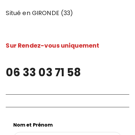
Situé en GIRONDE (33)
Sur Rendez-vous uniquement
06 33 03 71 58
L
Nom et Prénom
e