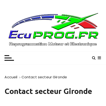
P
a
s
s
e
r
a
u
Reprogrammation Moteur – (01) / (33)
EcuPROG
c
o
n
t
e
Accueil
Contact secteur Gironde
n
u
Contact secteur Gironde