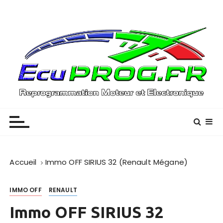
P
a
s
s
e
r
a
u
Reprogrammation Moteur – (01) / (33)
EcuPROG
c
o
n
t
e
Accueil
Immo OFF SIRIUS 32 (Renault Mégane)
n
u
IMMO OFF
RENAULT
Immo OFF SIRIUS 32