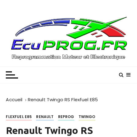
P
a
s
s
e
r
a
u
Reprogrammation Moteur – (01) / (33)
EcuPROG
c
o
n
t
e
Accueil
Renault Twingo RS Flexfuel E85
n
u
FLEXFUEL E85
RENAULT
REPROG
TWINGO
Renault Twingo RS