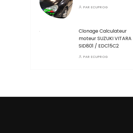
PAR
ECUPROG
Clonage Calculateur
moteur SUZUKI VITARA
SID801 / EDC15C2
PAR
ECUPROG