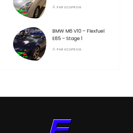
PAR
ECUPROG
BMW M6 V10 – Flexfuel
E85 – Stage 1
PAR
ECUPROG