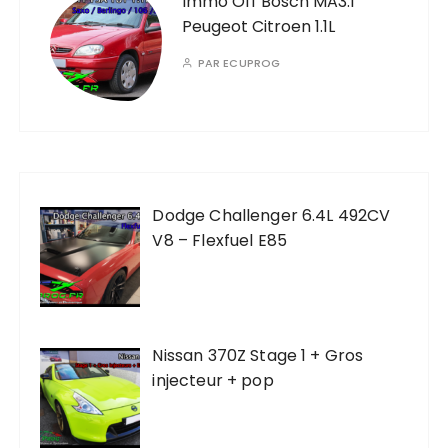
Immo Off Bosch MA3.1
Peugeot Citroen 1.1L
PAR
ECUPROG
Dodge Challenger 6.4L 492CV
V8 – Flexfuel E85
Nissan 370Z Stage 1 + Gros
injecteur + pop