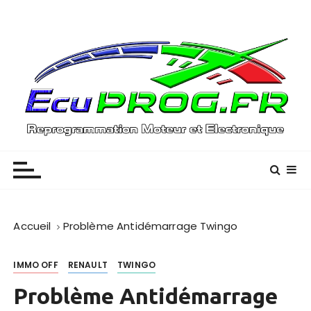
P
a
s
s
e
r
a
u
Reprogrammation Moteur – (01) / (33)
EcuPROG
c
o
n
t
e
Accueil
Problème Antidémarrage Twingo
n
u
IMMO OFF
RENAULT
TWINGO
Problème Antidémarrage