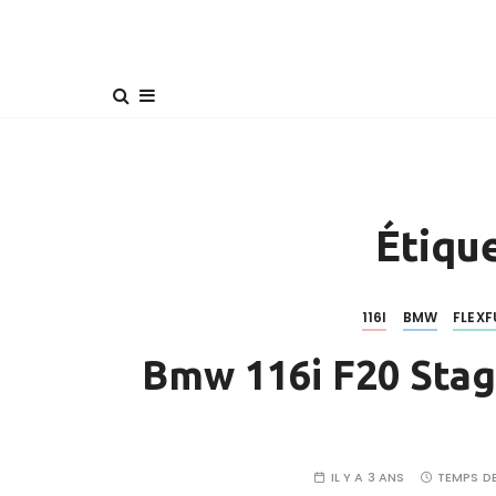
Étique
116I
BMW
FLEXF
Bmw 116i F20 Stag
IL Y A 3 ANS
TEMPS DE