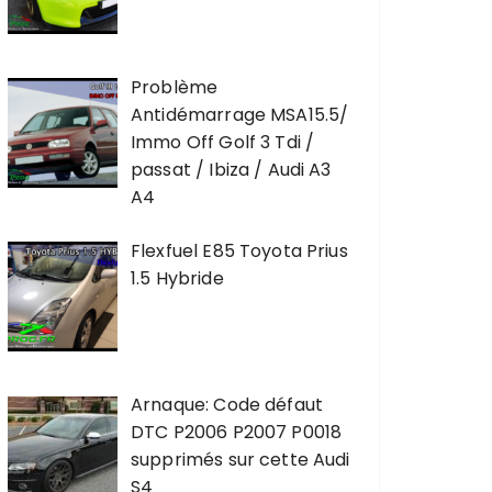
Problème
Antidémarrage MSA15.5/
Immo Off Golf 3 Tdi /
passat / Ibiza / Audi A3
A4
Flexfuel E85 Toyota Prius
1.5 Hybride
Arnaque: Code défaut
DTC P2006 P2007 P0018
supprimés sur cette Audi
S4