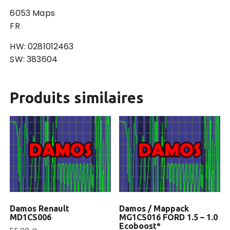
C
6053 Maps
1
FR
5
C
HW: 0281012463
2
SW: 383604
(
F
R
Produits similaires
)
Damos Renault
Damos / Mappack
MD1CS006
MG1CS016 FORD 1.5 – 1.0
Ecoboost*