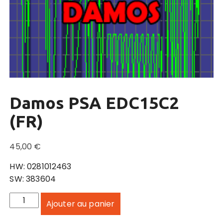
Damos PSA EDC15C2
(FR)
45,00
€
HW: 0281012463
SW: 383604
q
Ajouter au panier
u